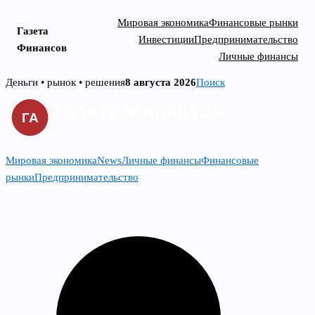
Мировая экономика
Финансовые рынки
Газета
Инвестиции
Предпринимательство
Финансов
Личные финансы
Skip
Деньги • рынок • решения
8 августа 2026
Поиск
to
content
Мировая экономика
News
Личные финансы
Финансовые
рынки
Предпринимательство