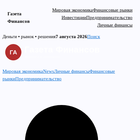
Мировая экономика
Финансовые рынки
Газета
Инвестиции
Предпринимательство
Финансов
Личные финансы
Skip
Деньги • рынок • решения
7 августа 2026
Поиск
to
content
Мировая экономика
News
Личные финансы
Финансовые
рынки
Предпринимательство