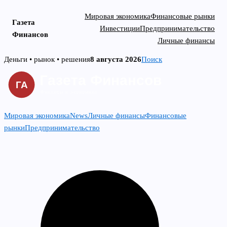
Мировая экономика
Финансовые рынки
Газета
Инвестиции
Предпринимательство
Финансов
Личные финансы
Skip
Деньги • рынок • решения
8 августа 2026
Поиск
to
content
Мировая экономика
News
Личные финансы
Финансовые
рынки
Предпринимательство