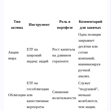
Тип
Роль в
Комментарий
Инструмент
актива
портфеле
для занятых
Одна позиция
закрывает
десятки или
ETF на
Рост капитала
Акции
сотни
широкий
на длинном
мира
компаний,
индекс акций
горизонте
минимизируя
ручной
анализ.
ETF на
Служат
гособлигации
"подушкой",
Снижение
Облигации
или
меньше
волатильности
качественные
колеблются,
корпораты
чем акции.