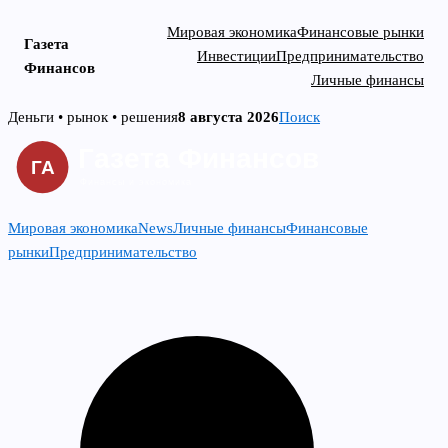
Мировая экономика
Финансовые рынки
Газета
Инвестиции
Предпринимательство
Финансов
Личные финансы
Skip
Деньги • рынок • решения
8 августа 2026
Поиск
to
content
Мировая экономика
News
Личные финансы
Финансовые
рынки
Предпринимательство