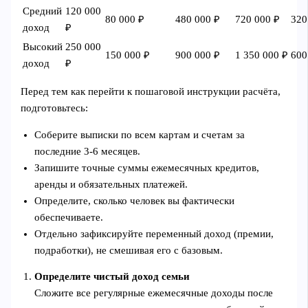
Средний
120 000
80 000 ₽
480 000 ₽
720 000 ₽
320
доход
₽
Высокий
250 000
150 000 ₽
900 000 ₽
1 350 000 ₽
600
доход
₽
Перед тем как перейти к пошаговой инструкции расчёта,
подготовьтесь:
Соберите выписки по всем картам и счетам за
последние 3-6 месяцев.
Запишите точные суммы ежемесячных кредитов,
аренды и обязательных платежей.
Определите, сколько человек вы фактически
обеспечиваете.
Отдельно зафиксируйте переменный доход (премии,
подработки), не смешивая его с базовым.
Определите чистый доход семьи
Сложите все регулярные ежемесячные доходы после