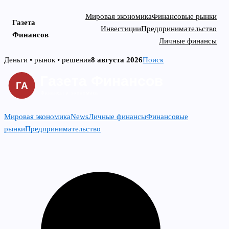
Мировая экономика
Финансовые рынки
Газета
Инвестиции
Предпринимательство
Финансов
Личные финансы
Skip
Деньги • рынок • решения
8 августа 2026
Поиск
to
content
Мировая экономика
News
Личные финансы
Финансовые
рынки
Предпринимательство