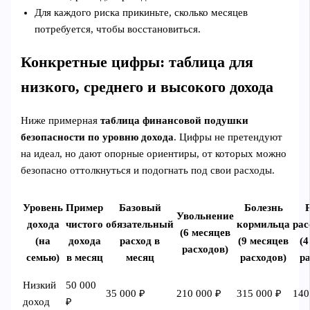
Для каждого риска прикиньте, сколько месяцев
потребуется, чтобы восстановиться.
Конкретные цифры: таблица для
низкого, среднего и высокого дохода
Ниже примерная
таблица финансовой подушки
безопасности по уровню дохода
. Цифры не претендуют
на идеал, но дают опорные ориентиры, от которых можно
безопасно оттолкнуться и подогнать под свои расходы.
Уровень
Пример
Базовый
Болезнь
Увольнение
дохода
чистого
обязательный
кормильца
рас
(6 месяцев
(на
дохода
расход в
(9 месяцев
(
расходов)
семью)
в месяц
месяц
расходов)
ра
Низкий
50 000
35 000 ₽
210 000 ₽
315 000 ₽
140
доход
₽