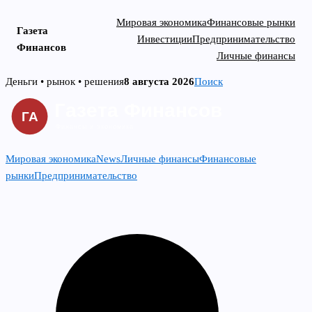
Мировая экономика
Финансовые рынки
Газета
Инвестиции
Предпринимательство
Финансов
Личные финансы
Skip
Деньги • рынок • решения
8 августа 2026
Поиск
to
content
Мировая экономика
News
Личные финансы
Финансовые
рынки
Предпринимательство