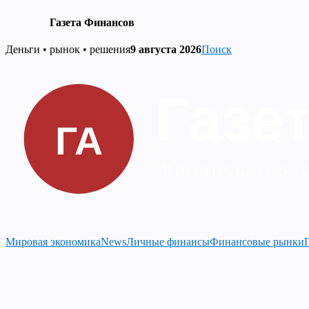
Газета Финансов
Skip
Деньги • рынок • решения
9 августа 2026
Поиск
to
content
Мировая экономика
News
Личные финансы
Финансовые рынки