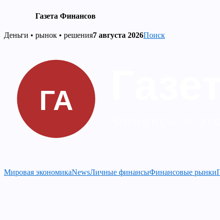
Газета Финансов
Skip
Деньги • рынок • решения
7 августа 2026
Поиск
to
content
Мировая экономика
News
Личные финансы
Финансовые рынки