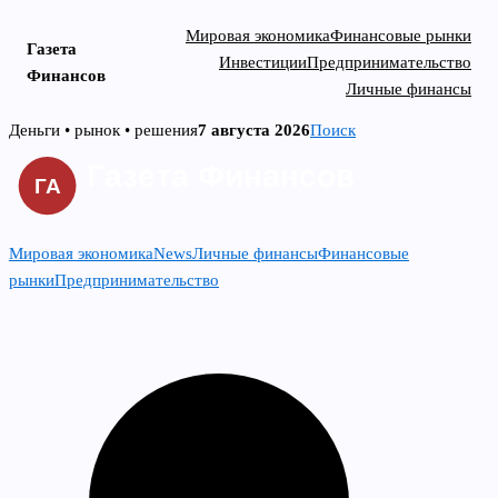
Мировая экономика
Финансовые рынки
Газета
Инвестиции
Предпринимательство
Финансов
Личные финансы
Skip
Деньги • рынок • решения
7 августа 2026
Поиск
to
content
Мировая экономика
News
Личные финансы
Финансовые
рынки
Предпринимательство