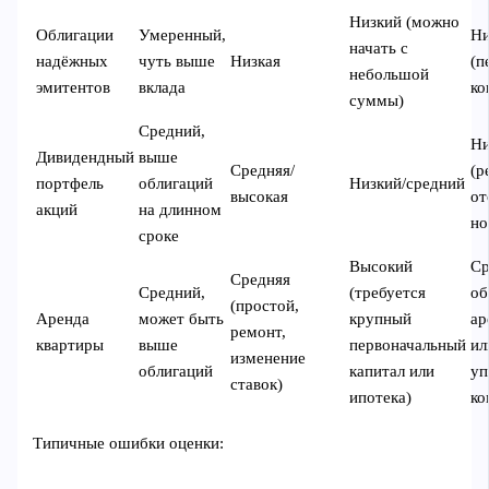
Низкий (можно
Облигации
Умеренный,
Ни
начать с
надёжных
чуть выше
Низкая
(п
небольшой
эмитентов
вклада
ко
суммы)
Средний,
Ни
Дивидендный
выше
Средняя/
(р
портфель
облигаций
Низкий/средний
высокая
от
акций
на длинном
но
сроке
Высокий
Ср
Средняя
Средний,
(требуется
об
(простой,
Аренда
может быть
крупный
ар
ремонт,
квартиры
выше
первоначальный
ил
изменение
облигаций
капитал или
уп
ставок)
ипотека)
ко
Типичные ошибки оценки: