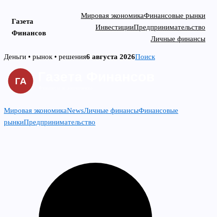
Мировая экономика
Финансовые рынки
Газета
Инвестиции
Предпринимательство
Финансов
Личные финансы
Skip
Деньги • рынок • решения
6 августа 2026
Поиск
to
content
Мировая экономика
News
Личные финансы
Финансовые
рынки
Предпринимательство