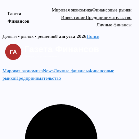
Мировая экономика
Финансовые рынки
Газета
Инвестиции
Предпринимательство
Финансов
Личные финансы
Skip
Деньги • рынок • решения
8 августа 2026
Поиск
to
content
Мировая экономика
News
Личные финансы
Финансовые
рынки
Предпринимательство