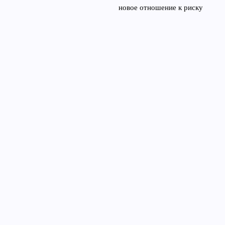
новое отношение к риску
29 мая, 2026
Цифровые валюты
центральных банков: риски
Cbdc для инвесторов и
банков
24 апреля, 2026
© 2026 Газета Финансов
Финансы и экономика
News
Инвестиции
Личные финансы
Мировая экономика
Предпринимательство