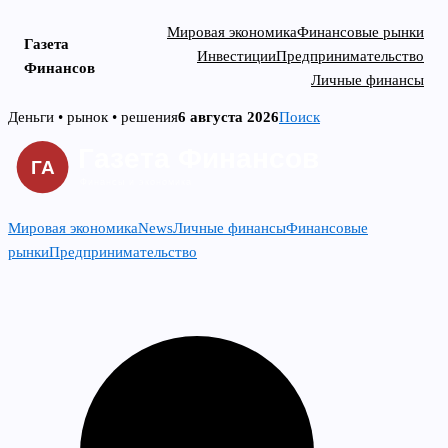
Мировая экономика
Финансовые рынки
Газета
Инвестиции
Предпринимательство
Финансов
Личные финансы
Skip
Деньги • рынок • решения
6 августа 2026
Поиск
to
content
Мировая экономика
News
Личные финансы
Финансовые
рынки
Предпринимательство