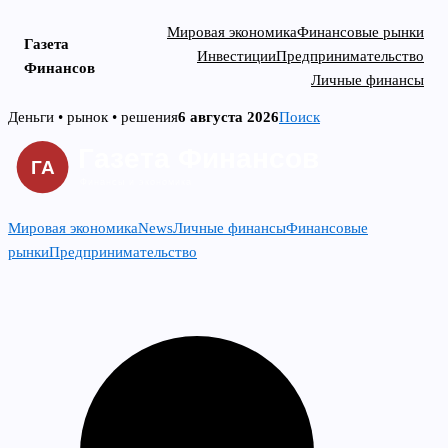
Мировая экономика
Финансовые рынки
Газета
Инвестиции
Предпринимательство
Финансов
Личные финансы
Skip
Деньги • рынок • решения
6 августа 2026
Поиск
to
content
Мировая экономика
News
Личные финансы
Финансовые
рынки
Предпринимательство