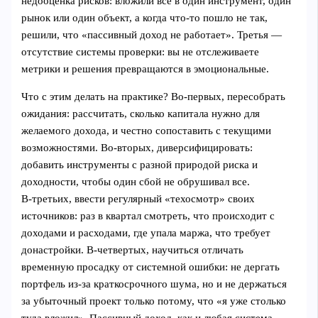
недооценка рисков: вложили все в один инструмент, один
рынок или один объект, а когда что-то пошло не так,
решили, что «пассивный доход не работает». Третья —
отсутствие системы проверки: вы не отслеживаете
метрики и решения превращаются в эмоциональные.
Что с этим делать на практике? Во‑первых, пересобрать
ожидания: рассчитать, сколько капитала нужно для
желаемого дохода, и честно сопоставить с текущими
возможностями. Во‑вторых, диверсифицировать:
добавить инструменты с разной природой риска и
доходности, чтобы один сбой не обрушивал все.
В‑третьих, ввести регулярный «техосмотр» своих
источников: раз в квартал смотреть, что происходит с
доходами и расходами, где упала маржа, что требует
донастройки. В‑четвертых, научиться отличать
временную просадку от системной ошибки: не дергать
портфель из‑за краткосрочного шума, но и не держаться
за убыточный проект только потому, что «я уже столько
туда вложил». Пассивный доход, как и любая система,