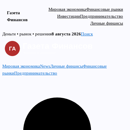
Мировая экономика
Финансовые рынки
Газета
Инвестиции
Предпринимательство
Финансов
Личные финансы
Skip
Деньги • рынок • решения
8 августа 2026
Поиск
to
content
Мировая экономика
News
Личные финансы
Финансовые
рынки
Предпринимательство