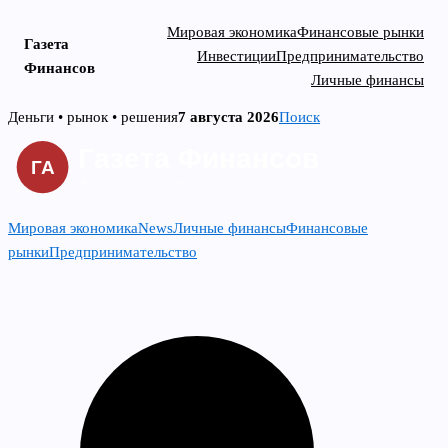
Мировая экономика
Финансовые рынки
Газета
Инвестиции
Предпринимательство
Финансов
Личные финансы
Skip
Деньги • рынок • решения
7 августа 2026
Поиск
to
content
Мировая экономика
News
Личные финансы
Финансовые
рынки
Предпринимательство