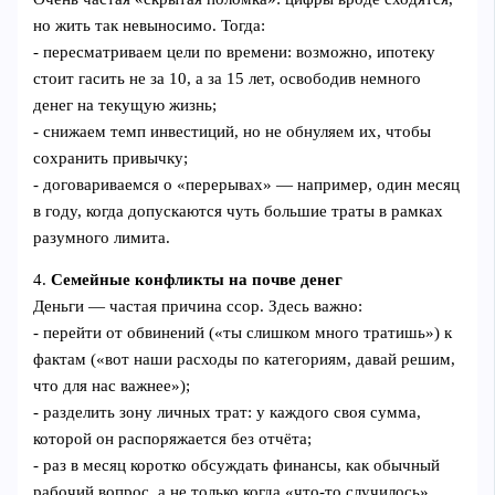
но жить так невыносимо. Тогда:
- пересматриваем цели по времени: возможно, ипотеку
стоит гасить не за 10, а за 15 лет, освободив немного
денег на текущую жизнь;
- снижаем темп инвестиций, но не обнуляем их, чтобы
сохранить привычку;
- договариваемся о «перерывах» — например, один месяц
в году, когда допускаются чуть большие траты в рамках
разумного лимита.
4.
Семейные конфликты на почве денег
Деньги — частая причина ссор. Здесь важно:
- перейти от обвинений («ты слишком много тратишь») к
фактам («вот наши расходы по категориям, давай решим,
что для нас важнее»);
- разделить зону личных трат: у каждого своя сумма,
которой он распоряжается без отчёта;
- раз в месяц коротко обсуждать финансы, как обычный
рабочий вопрос, а не только когда «что‑то случилось».