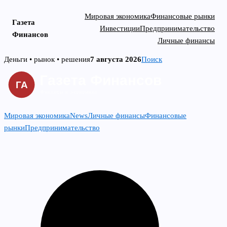
Мировая экономика
Финансовые рынки
Газета
Инвестиции
Предпринимательство
Финансов
Личные финансы
Skip
Деньги • рынок • решения
7 августа 2026
Поиск
to
content
Мировая экономика
News
Личные финансы
Финансовые
рынки
Предпринимательство