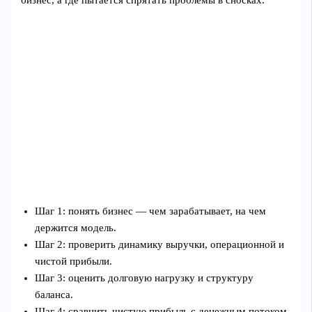
бизнес, а где пытается спрятать проблемы в сносках.
Шаг 1: понять бизнес — чем зарабатывает, на чем
держится модель.
Шаг 2: проверить динамику выручки, операционной и
чистой прибыли.
Шаг 3: оценить долговую нагрузку и структуру
баланса.
Шаг 4: сравнить чистую прибыль с денежным потоком