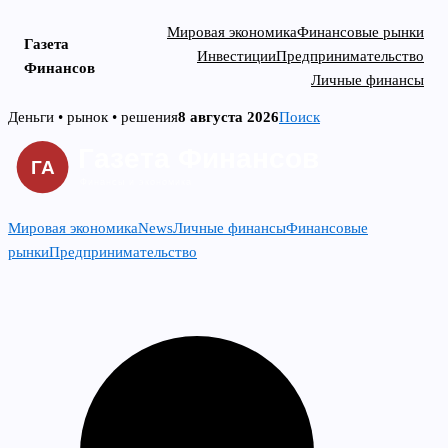
Мировая экономика
Финансовые рынки
Газета
Инвестиции
Предпринимательство
Финансов
Личные финансы
Skip
Деньги • рынок • решения
8 августа 2026
Поиск
to
content
Мировая экономика
News
Личные финансы
Финансовые
рынки
Предпринимательство